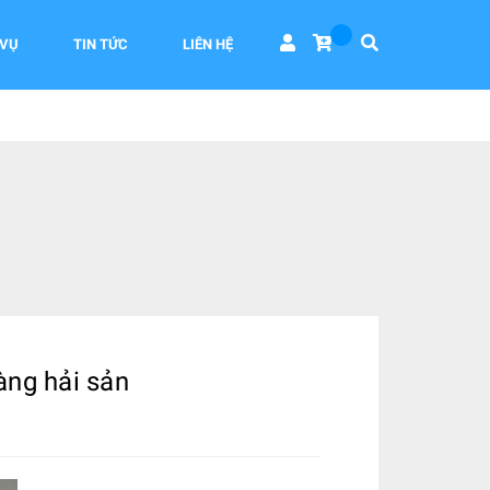
 VỤ
TIN TỨC
LIÊN HỆ
àng hải sản