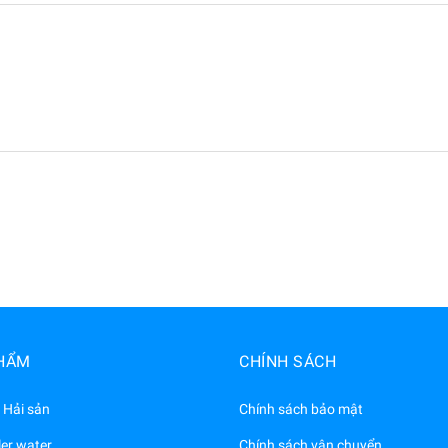
HẨM
CHÍNH SÁCH
 Hải sản
Chính sách bảo mật
ler water
Chính sách vận chuyển