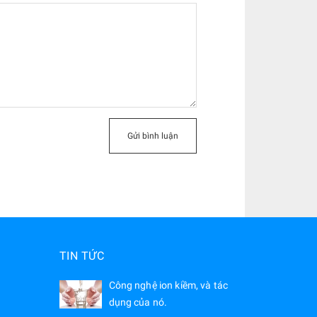
Gửi bình luận
TIN TỨC
Công nghệ ion kiềm, và tác
dụng của nó.