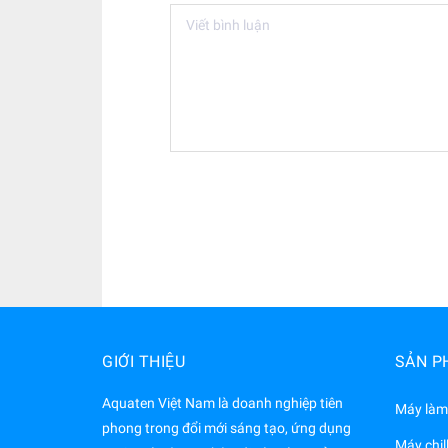
GIỚI THIỆU
SẢN P
Aquaten Việt Nam là doanh nghiệp tiên
Máy làm
phong trong đổi mới sáng tạo, ứng dụng
Máy chil