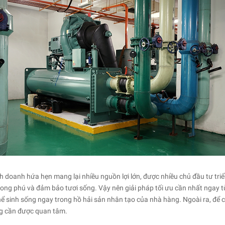
h doanh hứa hẹn mang lại nhiều nguồn lợi lớn, được nhiều chủ đầu tư triể
hong phú và đảm bảo tươi sống. Vậy nên giải pháp tối ưu cần nhất ngay t
thể sinh sống ngay trong hồ hải sản nhân tạo của nhà hàng. Ngoài ra, để
ng cần được quan tâm.