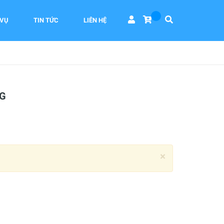
 VỤ
TIN TỨC
LIÊN HỆ
G
×