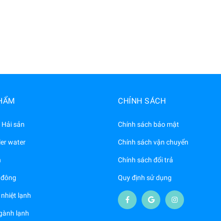
HẨM
CHÍNH SÁCH
 Hải sản
Chính sách bảo mật
ler water
Chính sách vận chuyển
h
Chính sách đổi trả
 đông
Quy định sử dụng
nhiệt lạnh
gành lạnh