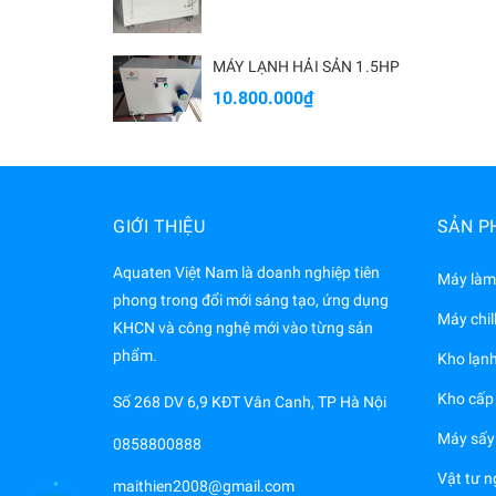
MÁY LẠNH HẢI SẢN 1.5HP
10.800.000₫
GIỚI THIỆU
SẢN P
Aquaten Việt Nam là doanh nghiệp tiên
Máy làm
phong trong đổi mới sáng tạo, ứng dụng
Máy chil
KHCN và công nghệ mới vào từng sản
phẩm.
Kho lạn
Kho cấp
Số 268 DV 6,9 KĐT Vân Canh, TP Hà Nội
Máy sấy 
0858800888
Vật tư n
maithien2008@gmail.com