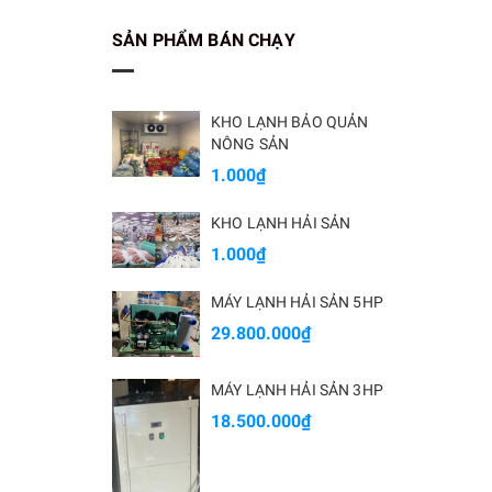
SẢN PHẨM BÁN CHẠY
KHO LẠNH BẢO QUẢN
NÔNG SẢN
1.000₫
KHO LẠNH HẢI SẢN
1.000₫
MÁY LẠNH HẢI SẢN 5HP
29.800.000₫
MÁY LẠNH HẢI SẢN 3HP
18.500.000₫