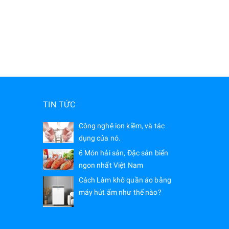
TIN TỨC
Công nghệ ion kiềm, và tác
dụng của nó.
6 Món hải sản, Đặc sản biển
ngon nhất Việt Nam
Cách Làm khô quần áo bằng
máy hút ẩm như thế nào?