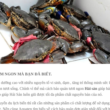
M NGON MÀ BẠN ĐÃ BIẾT.
dưỡng cao với nhiều nguyên tố vi sinh, đạm , tăng trí thông minh sứ
còn tươi sống. Chính vì thế mà cách bảo quản tươi ngon
Hải sản
giúp bả
 giúp Hải Sản luôn giũ được tối đa phẩm chất nguyên bản của nó.
ến du lịch biển thì rất cần những sản phẩm có chất lượng để sử dụn
è. Nên cùng Aquaten tìm hiểu về cách bảo quản đơn giản nhất đối với h